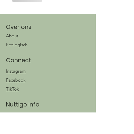
Over ons
About
Ecologisch
Connect
Instagram
Facebook
TikTok
Nuttige info
Contact
Algemene
voorwaarden