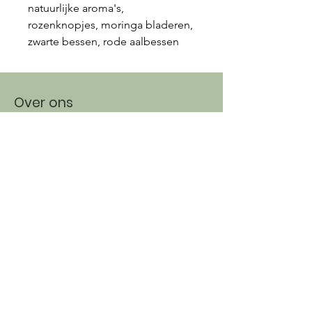
natuurlijke aroma's,
rozenknopjes, moringa bladeren,
zwarte bessen, rode aalbessen
Over ons
About
Ecologisch
Connect
Instagram
Facebook
TikTok
Nuttige info
Contact