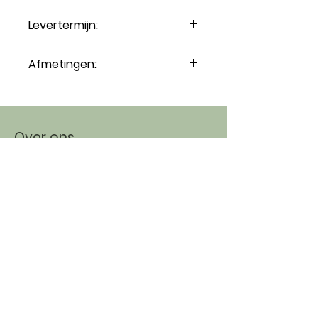
Levertermijn:
3 tot 5 werkdagen
Afmetingen:
Kaars zonder doosje: ca. 5,5 cm
diameter; 3,5 cm hoogte.
Over ons
About
Ecologisch
Connect
Instagram
Facebook
TikTok