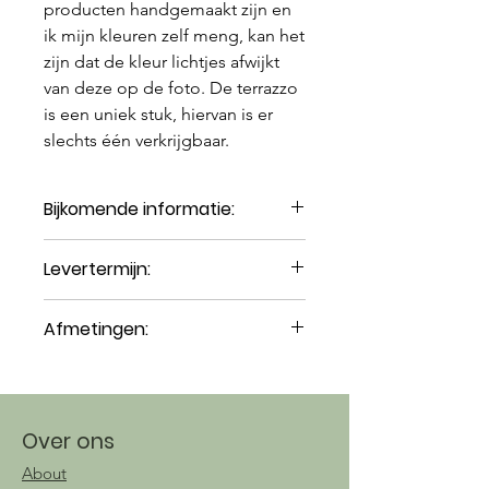
producten handgemaakt zijn en
ik mijn kleuren zelf meng, kan het
zijn dat de kleur lichtjes afwijkt
van deze op de foto. De terrazzo
is een uniek stuk, hiervan is er
slechts één verkrijgbaar.
Bijkomende informatie:
Hitte- en waterbestendig
Levertermijn:
Reinigen met een vochtige, zachte
doek
1-3 weken, afhankelijk of het product
Niet geschikt voor de vaatwasser
Afmetingen:
op voorraad is.
of microgolf
Afhalen ook mogelijk in Antwerpen.
Breekbaar
ca. 8,5 cm diameter (op breedste
Niet voedselveilig
plek); 2 cm hoogte
Handgemaakt product, kan
belletjes of imperfecties vertonen
Over ons
About