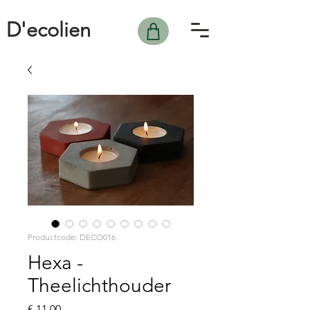
D'ecolien
Productcode: DECO016
Hexa -
Theelichthouder
Prijs
€ 11,00