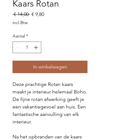
Kaars Rotan
Normale
Verkoopprijs
 € 14,00 
€ 9,80
prijs
incl.Btw
Aantal
*
In winkelwagen
Deze prachtige Rotan kaars
maakt je interieur helemaal Boho.
De fijne rotan afwerking geeft je
een vakantiegevoel aan huis. Een
fantastische aanvulling van elk
interieur.
Na het opbranden van de kaars