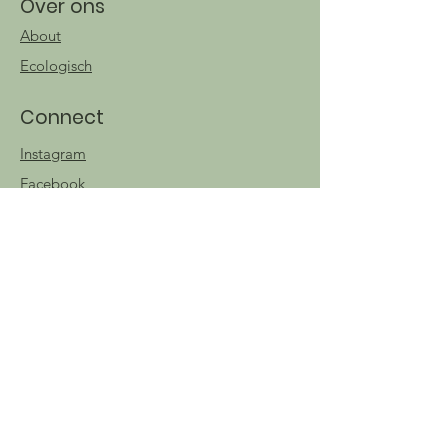
Over ons
About
Ecologisch
Connect
Instagram
Facebook
TikTok
Nuttige info
Contact
Algemene
voorwaarden