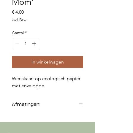
Mom'
Prijs
€ 4,00
incl.Btw
Aantal
*
In winkelwagen
Wenskaart op ecologisch papier
met enveloppe
Afmetingen:
12x17cm (gevouwen)