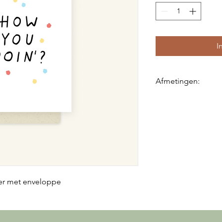
I
Afmetingen:
12x17 cm (gevouwen
ier met enveloppe