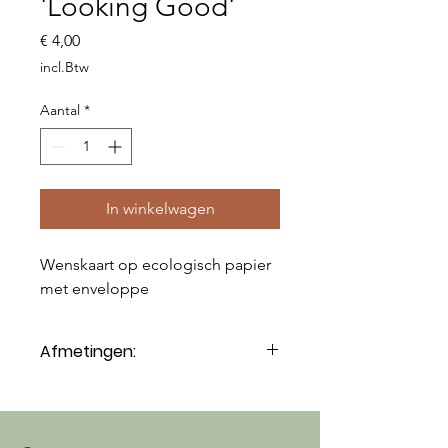
'Looking Good'
Prijs
€ 4,00
incl.Btw
Aantal
*
In winkelwagen
Wenskaart op ecologisch papier
met enveloppe
Afmetingen:
12x17 cm (gevouwen)