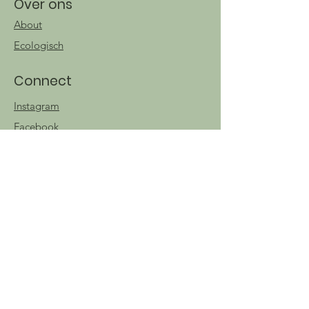
Over ons
About
Ecologisch
Connect
Instagram
Facebook
TikTok
Nuttige info
Contact
Algemene
voorwaarden