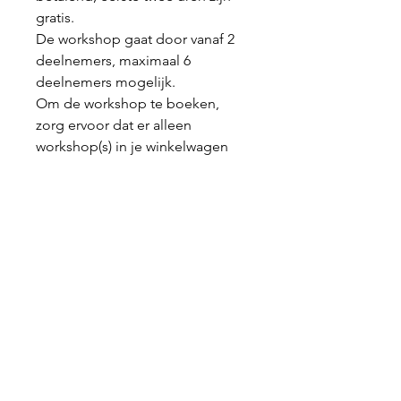
gratis.
De workshop gaat door vanaf 2
deelnemers, maximaal 6
deelnemers mogelijk.
Om de workshop te boeken,
zorg ervoor dat er alleen
workshop(s) in je winkelwagen
zitten. Kies voor 'afhalen', zo
betaal je geen verzendkosten
aangezien er niets verzonden zal
worden. No
Over ons
About
Ecologisch