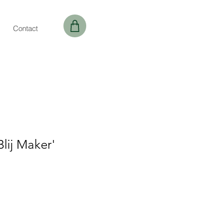
Contact
lij Maker'
opprijs