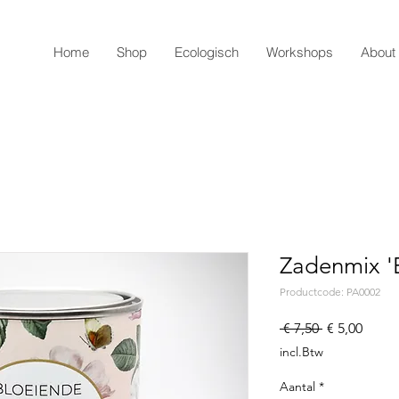
Home
Shop
Ecologisch
Workshops
About
Zadenmix 'B
Productcode: PA0002
Normale
Verko
 € 7,50 
€ 5,00
prijs
incl.Btw
Aantal
*